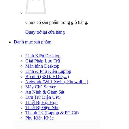
Chưa có sản phẩm trong giỏ hàng.
Quay trở lại cửa hàng
Danh mục sản phẩm
Linh Kiện Desktop
Giải Pháp Lưu Trữ
Màn hình Desktop
Linh & Phụ Kiện Laptop
Bộ nhớ (SSD, HDD,...)
Network (Wifi, Swith, Firewall,...)
Máy Chủ Server
An Ninh & Giám Sát
Lưu Trữ Điện UPS
Thiết Bị Hội Họp
Thiết Bị Điện Nhẹ
Thanh Lý (Laptop & PC Cũ)
Phụ Kiện Khác