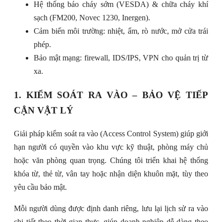
Hệ thống báo cháy sớm (VESDA) & chữa cháy khí
sạch (FM200, Novec 1230, Inergen).
Cảm biến môi trường: nhiệt, ẩm, rò nước, mở cửa trái
phép.
Bảo mật mạng: firewall, IDS/IPS, VPN cho quản trị từ
xa.
1. KIỂM SOÁT RA VÀO – BẢO VỆ TIẾP
CẬN VẬT LÝ
Giải pháp kiểm soát ra vào (Access Control System) giúp giới
hạn người có quyền vào khu vực kỹ thuật, phòng máy chủ
hoặc văn phòng quan trọng. Chúng tôi triển khai hệ thống
khóa từ, thẻ từ, vân tay hoặc nhận diện khuôn mặt, tùy theo
yêu cầu bảo mật.
Mỗi người dùng được định danh riêng, lưu lại lịch sử ra vào
chi tiết theo thời gian thực, giúp doanh nghiệp dễ dàng theo