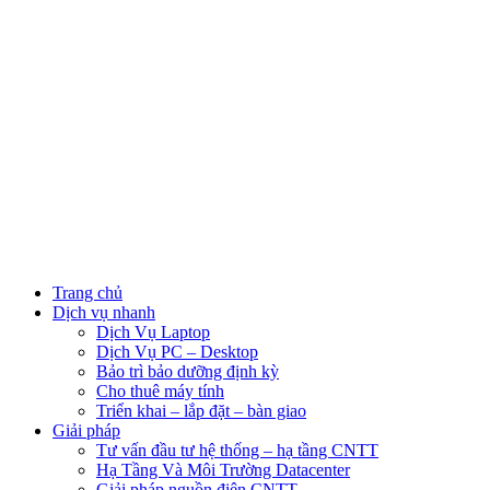
Trang chủ
Dịch vụ nhanh
Dịch Vụ Laptop
Dịch Vụ PC – Desktop
Bảo trì bảo dưỡng định kỳ
Cho thuê máy tính
Triển khai – lắp đặt – bàn giao
Giải pháp
Tư vấn đầu tư hệ thống – hạ tầng CNTT
Hạ Tầng Và Môi Trường Datacenter
Giải pháp nguồn điện CNTT