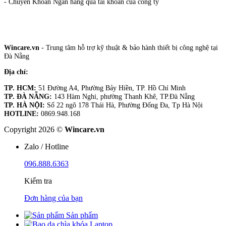
- Chuyển Khoản Ngân hàng qua tài khoản của công ty
Wincare.vn
- Trung tâm hỗ trợ kỹ thuật & bảo hành thiết bị công nghệ tại
Đà Nẵng
Địa chỉ:
TP. HCM:
51 Đường A4, Phường Bảy Hiền, TP. Hồ Chí Minh
TP. ĐÀ NẴNG:
143 Hàm Nghi, phường Thanh Khê, TP.Đà Nẵng
TP. HÀ NỘI:
Số 22 ngõ 178 Thái Hà, Phường Đống Đa, Tp Hà Nội
HOTLINE:
0869.948.168
Copyright 2026 ©
Wincare.vn
Zalo / Hotline
096.888.6363
Kiểm tra
Đơn hàng của bạn
Sản phẩm
Laptop