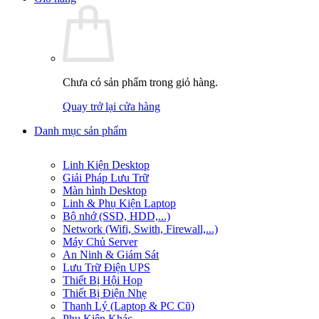
Chưa có sản phẩm trong giỏ hàng.
Quay trở lại cửa hàng
Danh mục sản phẩm
Linh Kiện Desktop
Giải Pháp Lưu Trữ
Màn hình Desktop
Linh & Phụ Kiện Laptop
Bộ nhớ (SSD, HDD,...)
Network (Wifi, Swith, Firewall,...)
Máy Chủ Server
An Ninh & Giám Sát
Lưu Trữ Điện UPS
Thiết Bị Hội Họp
Thiết Bị Điện Nhẹ
Thanh Lý (Laptop & PC Cũ)
Phụ Kiện Khác