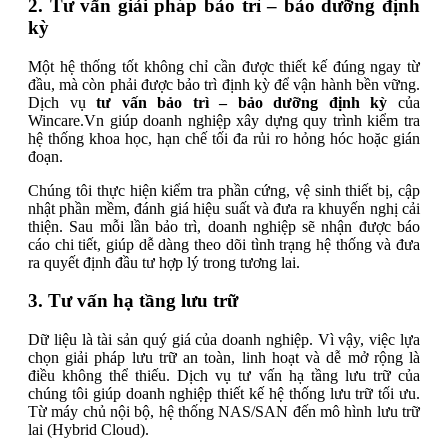
2. Tư vấn giải pháp bảo trì – bảo dưỡng định
kỳ
Một hệ thống tốt không chỉ cần được thiết kế đúng ngay từ
đầu, mà còn phải được bảo trì định kỳ để vận hành bền vững.
Dịch vụ
tư vấn bảo trì – bảo dưỡng định kỳ
của
Wincare.Vn giúp doanh nghiệp xây dựng quy trình kiểm tra
hệ thống khoa học, hạn chế tối đa rủi ro hỏng hóc hoặc gián
đoạn.
Chúng tôi thực hiện kiểm tra phần cứng, vệ sinh thiết bị, cập
nhật phần mềm, đánh giá hiệu suất và đưa ra khuyến nghị cải
thiện. Sau mỗi lần bảo trì, doanh nghiệp sẽ nhận được báo
cáo chi tiết, giúp dễ dàng theo dõi tình trạng hệ thống và đưa
ra quyết định đầu tư hợp lý trong tương lai.
3. Tư vấn hạ tầng lưu trữ
Dữ liệu là tài sản quý giá của doanh nghiệp. Vì vậy, việc lựa
chọn giải pháp lưu trữ an toàn, linh hoạt và dễ mở rộng là
điều không thể thiếu. Dịch vụ tư vấn hạ tầng lưu trữ của
chúng tôi giúp doanh nghiệp thiết kế hệ thống lưu trữ tối ưu.
Từ máy chủ nội bộ, hệ thống NAS/SAN đến mô hình lưu trữ
lai (Hybrid Cloud).