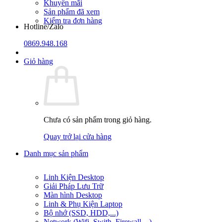
Khuyến mãi
Sản phẩm đã xem
Kiểm tra đơn hàng
Hotline/Zalo
0869.948.168
Giỏ hàng
Chưa có sản phẩm trong giỏ hàng.
Quay trở lại cửa hàng
Danh mục sản phẩm
Linh Kiện Desktop
Giải Pháp Lưu Trữ
Màn hình Desktop
Linh & Phụ Kiện Laptop
Bộ nhớ (SSD, HDD,...)
Network (Wifi, Swith, Firewall,...)