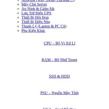
Máy Chủ Server
An Ninh & Giám Sát
Lưu Trữ Điện UPS
Thiết Bị Hội Họp
Thiết Bị Điện Nhẹ
Thanh Lý (Laptop & PC Cũ)
Phụ Kiện Khác
CPU – Bộ Vi Xử Lí
RAM – Bộ Nhớ Trong
SSD & HDD
PSU – Nguồn Máy Tính