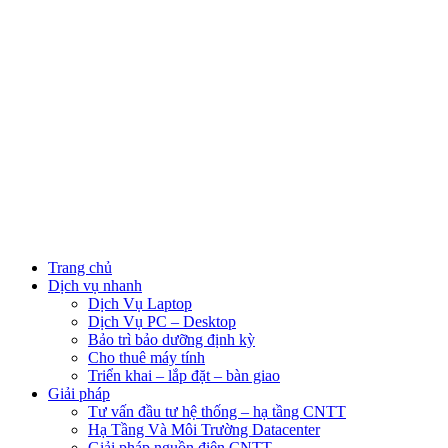
Trang chủ
Dịch vụ nhanh
Dịch Vụ Laptop
Dịch Vụ PC – Desktop
Bảo trì bảo dưỡng định kỳ
Cho thuê máy tính
Triển khai – lắp đặt – bàn giao
Giải pháp
Tư vấn đầu tư hệ thống – hạ tầng CNTT
Hạ Tầng Và Môi Trường Datacenter
Giải pháp nguồn điện CNTT