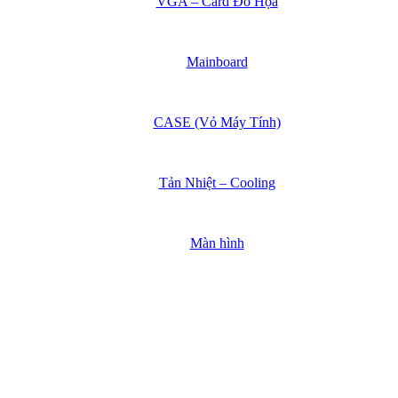
VGA – Card Đồ Họa
Mainboard
CASE (Vỏ Máy Tính)
Tản Nhiệt – Cooling
Màn hình