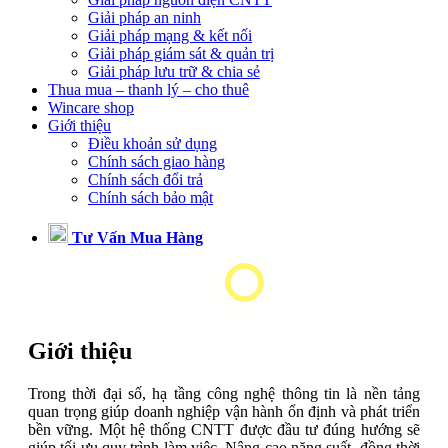
Giải pháp an ninh
Giải pháp mạng & kết nối
Giải pháp giám sát & quản trị
Giải pháp lưu trữ & chia sẻ
Thua mua – thanh lý – cho thuê
Wincare shop
Giới thiệu
Điều khoản sử dụng
Chính sách giao hàng
Chính sách đổi trả
Chính sách bảo mật
Tư Vấn Mua Hàng
Giới thiệu
Trong thời đại số, hạ tầng công nghệ thông tin là nền tảng
quan trọng giúp doanh nghiệp vận hành ổn định và phát triển
bền vững. Một hệ thống CNTT được đầu tư đúng hướng sẽ
giúp tối ưu quy trình làm việc. Nâng cao năng suất, đồng thời